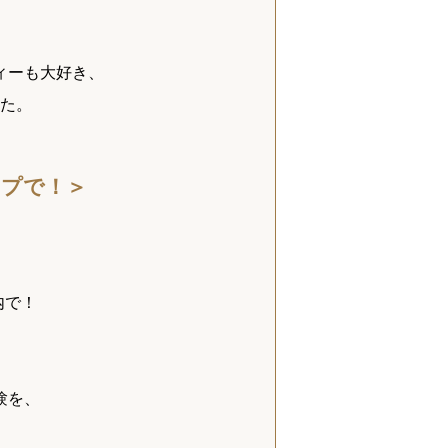
ィーも大好き、
た。
ップで！＞
内で！
験を、