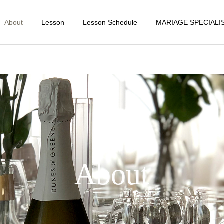
About
Lesson
Lesson Schedule
MARIAGE SPECIALI
About