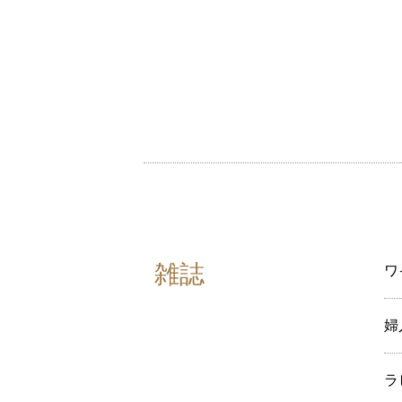
雑誌
ワ
婦
ラ